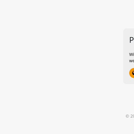
P
Wi
we
© 2